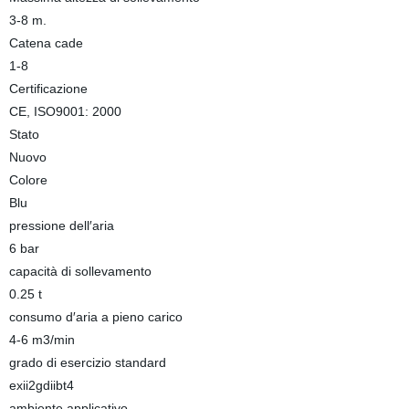
3-8 m.
Catena cade
1-8
Certificazione
CE, ISO9001: 2000
Stato
Nuovo
Colore
Blu
pressione dell′aria
6 bar
capacità di sollevamento
0.25 t
consumo d′aria a pieno carico
4-6 m3/min
grado di esercizio standard
exii2gdiibt4
ambiente applicativo