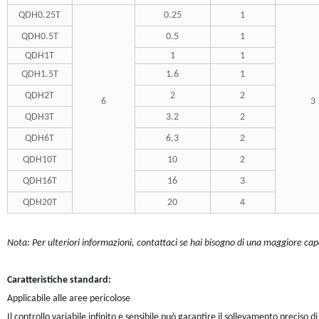
QDH0.25T
0.25
1
QDH0.5T
0.5
1
QDH1T
1
1
QDH1.5T
1.6
1
QDH2T
2
2
6
3
QDH3T
3.2
2
QDH6T
6.3
2
QDH10T
10
2
QDH16T
16
3
QDH20T
20
4
Nota: Per ulteriori informazioni, contattaci se hai bisogno di una maggiore cap
Caratteristiche standard:
Applicabile alle aree pericolose
Il controllo variabile infinito e sensibile può garantire il sollevamento preciso d