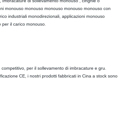
o, Imbracature di sollevamento monouso , cinghie o
plicazioni monouso monouso monouso monouso monouso con
arico industriali monodirezionali, applicazioni monouso
 per il carico monouso.
competitivo, per il sollevamento di imbracature e gru.
ificazione CE, i nostri prodotti fabbricati in Cina a stock sono