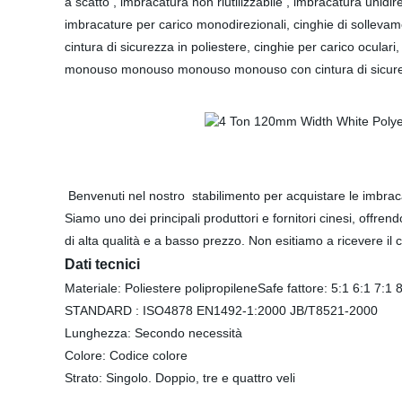
a scatto , imbracatura non riutilizzabile , imbracatura un
imbracature per carico monodirezionali, cinghie di solle
cintura di sicurezza in poliestere, cinghie per carico ocular
monouso monouso monouso monouso con cintura di sicurezza i
Benvenuti nel nostro
stabilimento per acquistare le imbrac
Siamo uno dei principali produttori e fornitori cinesi, offrend
di alta qualità e a basso prezzo. Non esitiamo a ricevere il
Dati tecnici
Materiale: Poliestere polipropileneSafe fattore: 5:1 6:1 7:1 
STANDARD : ISO4878 EN1492-1:2000 JB/T8521-2000
Lunghezza: Secondo necessità
Colore: Codice colore
Strato: Singolo. Doppio, tre e quattro veli