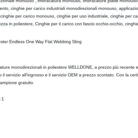
idirezionale monouso , imbracatura monouso, imbracature piatte monous
vamento, cinghie per carico industriali monodirezionali monouso, ap
i, cinghie per carico monouso, cinghie per uso industriale, cinghie per c
n poliestere, Cinghie per il carico con fascio occhio-occhio, cinghie
ature monodirezionali in poliestere WELLDONE, a prezzo più recente e 
o il servizio all'ingrosso e il servizio OEM a prezzo scontato. Con la cert
 campione gratuito.
8:1