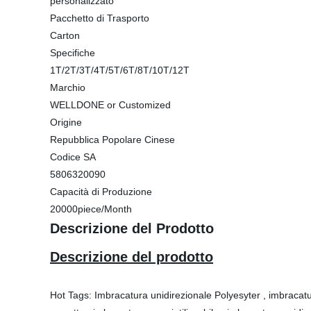
personalizzato
Pacchetto di Trasporto
Carton
Specifiche
1T/2T/3T/4T/5T/6T/8T/10T/12T
Marchio
WELLDONE or Customized
Origine
Repubblica Popolare Cinese
Codice SA
5806320090
Capacità di Produzione
20000piece/Month
Descrizione del Prodotto
Descrizione del prodotto
Hot Tags: Imbracatura unidirezionale Polyesyter , imbracat