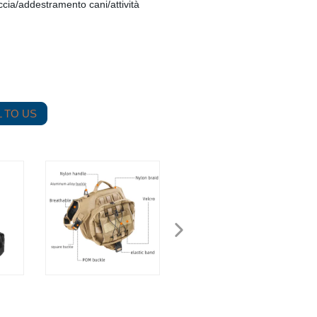
cia/addestramento cani/attività
 TO US