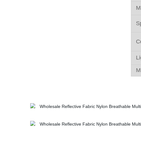
M
S
C
L
M