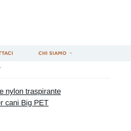
TTACI
CHI SIAMO
T
te nylon traspirante
er cani Big PET