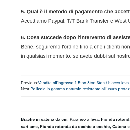
5. Qual è il metodo di pagamento che accet
Accettiamo Paypal, T/T Bank Transfer e West 
6. Cosa succede dopo l'intervento di assist
Bene, seguiremo l'ordine fino a che i clienti no
in qualsiasi momento, se avete dubbi sul nostro 
Previous:
Vendita all′ingrosso 1.5ton 3ton 6ton / blocco le
Next:
Pellicola in gomma naturale resistente all′usura prote
Brache in catena da cm
,
Paranco a leva
,
Fionda rotond
sartiame
,
Fionda rotonda da occhio a occhio
,
Catena c