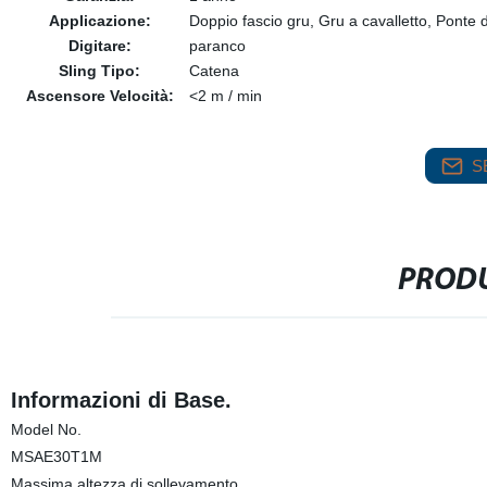
Applicazione:
Doppio fascio gru, Gru a cavalletto, Ponte 
Digitare:
paranco
Sling Tipo:
Catena
Ascensore Velocità:
<2 m / min
S
PRODU
Informazioni di Base.
Model No.
MSAE30T1M
Massima altezza di sollevamento