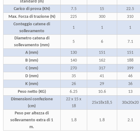
standard (m)
Carico di prova (KN)
7.5
15
22.5
Max. Forza di trazione (N)
225
300
310
Conteggio catene di
1
1
1
sollevamento
Diametro catena di
5
6
7.1
sollevamento (mm)
A (mm)
130
151
151
B (mm)
140
162
188
C (mm)
270
317
399
D (mm)
35
41
46
K (mm)
26
29
36
Peso netto (KG)
6.25
10.6
13
Dimensioni confezione
22 x 15 x
25x18x18,5
30x20x20
(cm)
18
Peso per altezza di
sollevamento extra di 1
1.8
1.8
2.1
m.