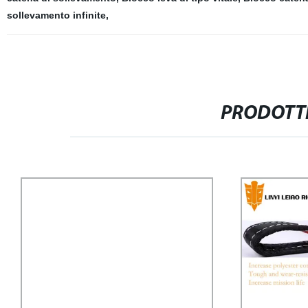
sollevamento infinite
,
PRODOTTI