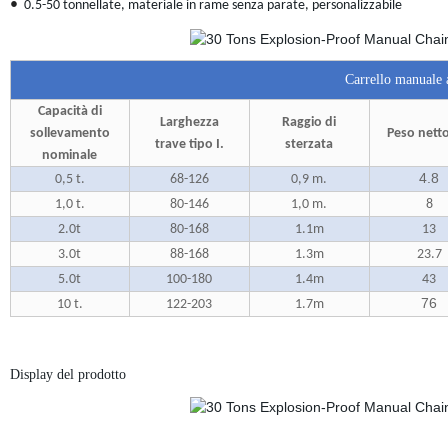
•
0.5-50 tonnellate, materiale in rame senza parate, personalizzabile
Carrello manuale a
Capacità di
Larghezza
Raggio di
sollevamento
Peso nett
trave tipo I.
sterzata
nominale
4.8
0,5 t.
68-126
0,9 m.
1,0 t.
80-146
1,0 m.
8
2.0t
80-168
1.1m
13
3.0t
88-168
1.3m
23.7
5.0t
100-180
1.4m
43
76
10 t.
122-203
1.7m
Display del prodotto