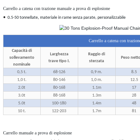
Carrello a catena con trazione manuale a prova di esplosione
•
0.5-50 tonnellate, materiale in rame senza parate, personalizzabile
Carrello a catena con trazion
Capacità di
Larghezza
Raggio di
sollevamento
Peso nett
trave tipo I.
sterzata
nominale
0,5 t.
68-126
0,9 m.
8.5
1,0 t.
80-146
1,0 m.
12.5
2.0t
80-168
1.1m
17
3.0t
88-168
1.3m
28
5.0t
100-180
1.4m
48
10 t.
122-203
1.7m
81
Carrello manuale a prova di esplosione