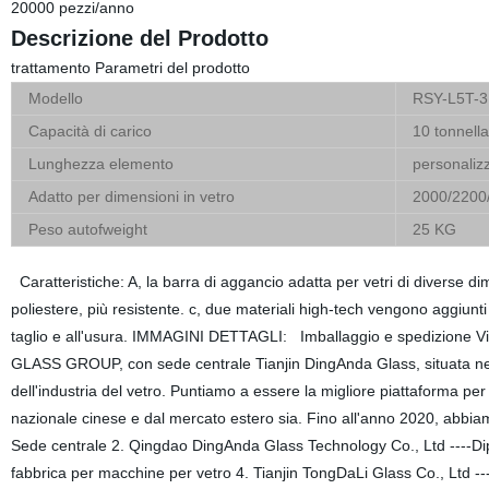
20000 pezzi/anno
Descrizione del Prodotto
trattamento Parametri del prodotto
Modello
RSY-L5T-3
Capacità di carico
10 tonnella
Lunghezza elemento
personalizz
Adatto per dimensioni in vetro
2000/2200
Peso autofweight
25 KG
Caratteristiche: A, la barra di aggancio adatta per vetri di diverse d
poliestere, più resistente. c, due materiali high-tech vengono aggiunti 
taglio e all'usura. IMMAGINI DETTAGLI: Imballaggio e spedizione Vi
GLASS GROUP, con sede centrale Tianjin DingAnda Glass, situata nella
dell'industria del vetro. Puntiamo a essere la migliore piattaforma per l
nazionale cinese e dal mercato estero sia. Fino all'anno 2020, abbiamo
Sede centrale 2. Qingdao DingAnda Glass Technology Co., Ltd ----Dip
fabbrica per macchine per vetro 4. Tianjin TongDaLi Glass Co., Ltd --