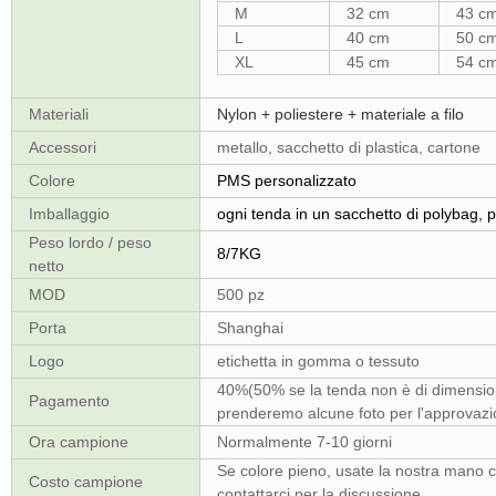
M
32 cm
43 c
L
40 cm
50 c
XL
45 cm
54 c
Materiali
Nylon + poliestere + materiale a filo
Accessori
metallo, sacchetto di plastica, cartone
Colore
PMS personalizzato
Imballaggio
ogni tenda in un sacchetto di polybag, p
Peso lordo / peso
8/7KG
netto
MOD
500 pz
Porta
Shanghai
Logo
etichetta in gomma o tessuto
40%(50% se la tenda non è di dimension
Pagamento
prenderemo alcune foto per l'approvazio
Ora campione
Normalmente 7-10 giorni
Se colore pieno, usate la nostra mano c
Costo campione
contattarci per la discussione