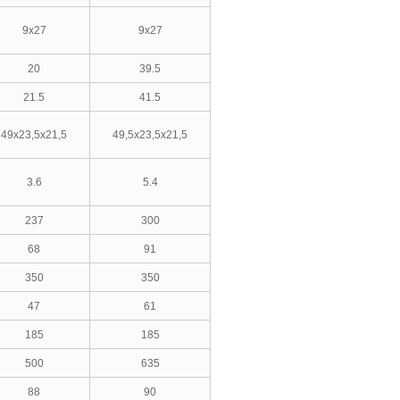
9x27
9x27
20
39.5
21.5
41.5
49x23,5x21,5
49,5x23,5x21,5
3.6
5.4
237
300
68
91
350
350
47
61
185
185
500
635
88
90