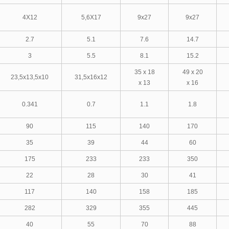
4X12
5,6X17
9x27
9x27
2.7
5.1
7.6
14.7
3
5.5
8.1
15.2
35 x 18
49 x 20
23,5x13,5x10
31,5x16x12
x 13
x 16
0.341
0.7
1.1
1.8
90
115
140
170
35
39
44
60
175
233
233
350
22
28
30
41
117
140
158
185
282
329
355
445
40
55
70
88