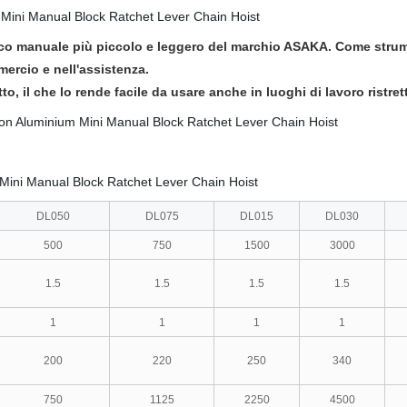
nco manuale più piccolo e leggero del marchio ASAKA. Come strum
mercio e nell'assistenza.
 il che lo rende facile da usare anche in luoghi di lavoro ristrett
DL050
DL075
DL015
DL030
500
750
1500
3000
1.5
1.5
1.5
1.5
1
1
1
1
200
220
250
340
750
1125
2250
4500