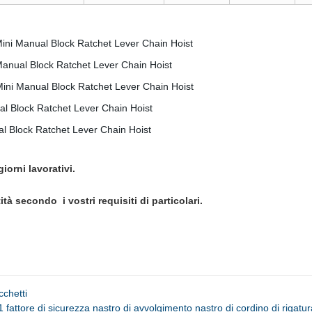
?
iorni lavorativi.
ntità secondo
i vostri requisiti di particolari.
chetti
1 fattore di sicurezza nastro di avvolgimento nastro di cordino di riga