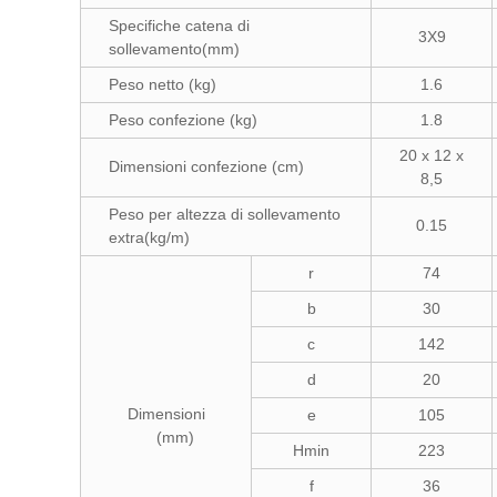
Specifiche catena di
3X9
sollevamento(mm)
Peso netto (kg)
1.6
Peso confezione (kg)
1.8
20 x 12 x
Dimensioni confezione (cm)
8,5
Peso per altezza di sollevamento
0.15
extra(kg/m)
r
74
b
30
c
142
d
20
Dimensioni
e
105
(mm)
Hmin
223
f
36