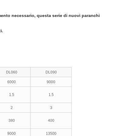
ento necessario, questa serie di nuovi paranchi
i.
DL060
DL090
6000
9000
1.5
1.5
2
3
380
400
9000
13500