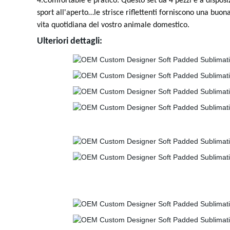
4.Comfortable e pratico: Questo set da 4 pezzi è a disposiz
sport all'aperto…le strisce riflettenti forniscono una buo
vita quotidiana del vostro animale domestico.
Ulteriori dettagli: