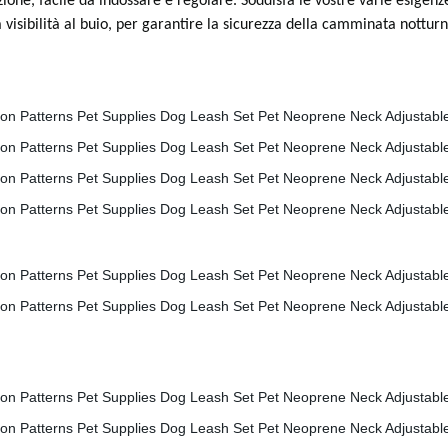
ione, facile da indossare e regolare. Soddisfa le vostre varie esigenz
na visibilità al buio, per garantire la sicurezza della camminata nott