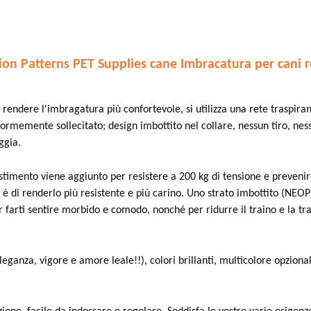
n Patterns PET Supplies cane Imbracatura per cani re
 rendere l'imbragatura più confortevole, si utilizza una rete traspiran
formemente sollecitato; design imbottito nel collare, nessun tiro, n
ggia.
stimento viene aggiunto per resistere a 200 kg di tensione e prevenire
ea è di renderlo più resistente e più carino. Uno strato imbottito (NEO
 farti sentire morbido e comodo, nonché per ridurre il traino e la tr
eganza, vigore e amore leale!!), colori brillanti, multicolore opzionale, 