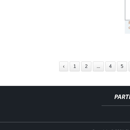
‹
1
2
...
4
5
PART