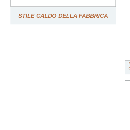
STILE CALDO DELLA FABBRICA
CINESE, MOTORE ELETTRICO PER
SOLLEVAMENTO, PARANCO A
CATENA MINI ELETTRICO
1000/1200/1500KG VANTAGGIO DI
PREZZO ALTA QUALITÀ