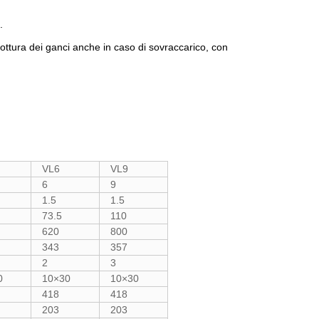
ne.
 rottura dei ganci anche in caso di sovraccarico, con
VL6
VL9
6
9
1.5
1.5
73.5
110
620
800
343
357
2
3
0
10×30
10×30
418
418
203
203