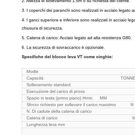
2. Altezza di sollevamento 1.5m o su richiesta del cliente.
3. I coperchi dei paranchi sono realizzati in acciaio legato ad
4. I ganci superiore e inferiore sono realizzati in acciaio l
chiusura di sicurezza.
5. Catena di carico: Acciaio legato ad alta resistenza G80.
6. La sicurezza di sovraccarico è opzionale.
Specifiche del blocco leva VT come cinghie:
Modle
Capacità TONNELL
Sollevamento standar
Esecuzione del carico di prova
Spazio in testa (primo piano) Hmin MM
Sforzo richiesto per sollevare il carico massimo N
N. Di cadute della catena di carico
Catena di carico M
Lunghezza leva mm