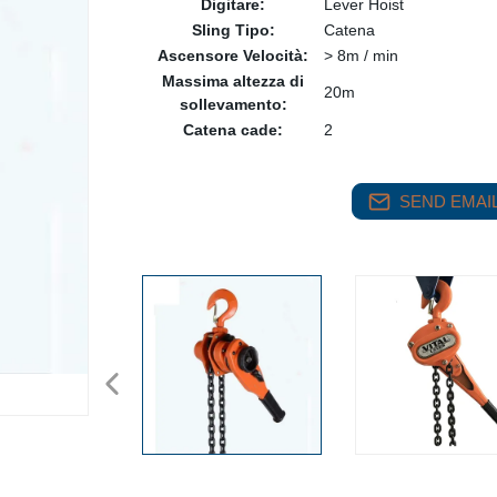
Digitare:
Lever Hoist
Sling Tipo:
Catena
Ascensore Velocità:
> 8m / min
Massima altezza di
20m
sollevamento:
Catena cade:
2
SEND EMAIL