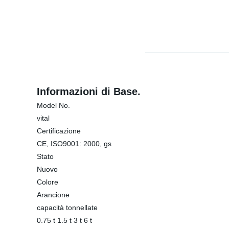
Informazioni di Base.
Model No.
vital
Certificazione
CE, ISO9001: 2000, gs
Stato
Nuovo
Colore
Arancione
capacità tonnellate
0.75 t 1.5 t 3 t 6 t