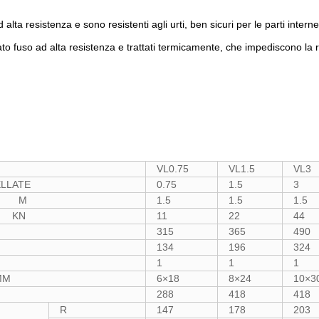
 alta resistenza e sono resistenti agli urti, ben sicuri per le parti inter
egato fuso ad alta resistenza e trattati termicamente, che impediscono la
VL0.75
VL1.5
VL3
ATE
0.75
1.5
3
d M
1.5
1.5
1.5
 KN
11
22
44
315
365
490
134
196
324
1
1
1
M
6×18
8×24
10×3
288
418
418
R
147
178
203